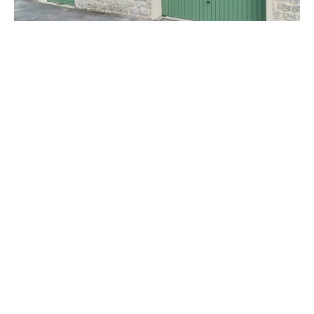
RÉALISATION CAP RÉNOVATION
Rénovation d’un portail et d’un garage
VOIR
Votre portail extérieur à Pacy-sur-Eure mérite une
peinture impeccable pour sublimer votre propriété. Cap
Rénovation, reconnu pour son expertise et son attention
aux détails, propose des services de peinture extérieure
de haute qualité à Pacy-sur-Eure. Nos professionnels
sont dédiés à transformer l’aspect de votre portail, en