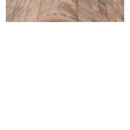
RÉNOVATION D'UN TOIT EN OCTOBRE
Remodelage des tuiles de rives arrondis d’un
toit en octobre
VOIR
À la recherche d’une solution efficace pour le nettoyage
de votre toit à Pacy-sur-Eure ? Cap Rénovation est votre
partenaire de confiance pour redonner éclat et longévité