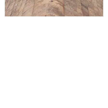
RÉNOVATION D'UN TOIT EN OCTOBRE
Remodelage des tuiles de rives arrondis d’un
toit en octobre
VOIR
Votre maison à Saint-Marcel mérite les meilleurs soins
pour sa cheminée et sa toiture. Le « Traitement
Cheminée et Toiture à Saint-Marcel » par Cap