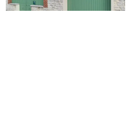
RÉALISATION CAP RÉNOVATION
Rénovation d’un portail et d’un garage
VOIR
Face au problème d’un faîtage cassé à Saint-Marcel, Cap
Rénovation offre une solution rapide et efficace.
Spécialisée dans la réparation de faîtage, notre équipe
apporte son expertise directement à votre domicile à
Saint-Marcel, garantissant ainsi la longévité et