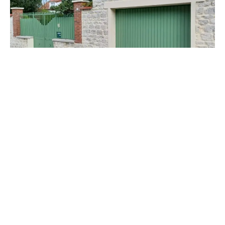
RÉALISATION CAP RÉNOVATION
Rénovation d’un portail et d’un garage
VOIR
A Saint-Marcel, Cap Rénovation excelle dans le
remplacement de gouttière en zinc, un service crucial
pour maintenir l’intégrité de votre habitation face aux