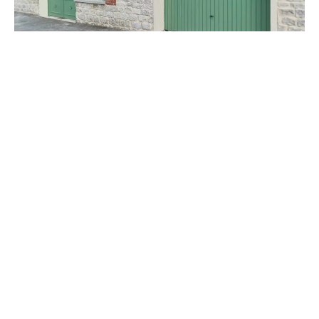
RÉALISATION CAP RÉNOVATION
Rénovation d’un portail et d’un garage
VOIR
Face aux désagréments causés par la mousse sur votre
toiture à Pacy-sur-Eure, notre société, Cap Rénovation,
vous propose une solution efficace et durable. Notre
intervention pour le traitement contre mousse à Pacy-
sur-Eure assure la longévité de votre toiture en éliminant
non seulement la mousse mais aussi en prévenant son