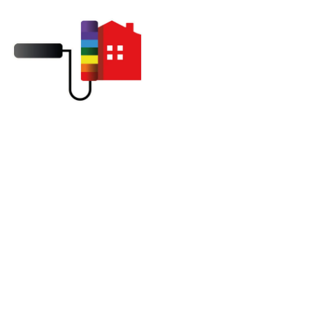
Entretien et démoussage
toiture Pacy-sur-Eure