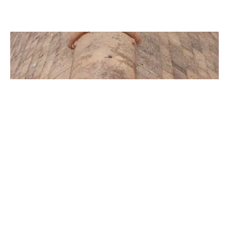
RÉNOVATION D'UN TOIT EN OCTOBRE
Remodelage des tuiles de rives arrondis d’un
toit en octobre
VOIR