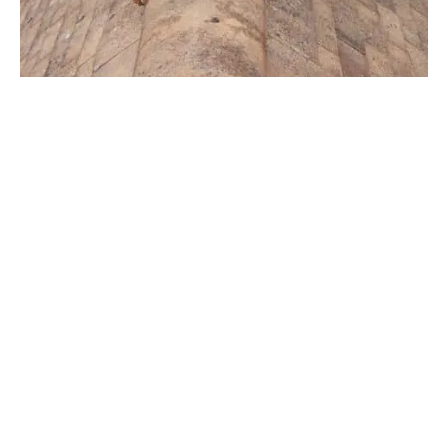
RÉNOVATION D'UN TOIT EN OCTOBRE
Remodelage des tuiles de rives arrondis d’un
toit en octobre
VOIR
Vous recherchez un expert pour vos Travaux de faîtage à
Evreux ? Ne cherchez pas plus loin ! Cap Rénovation est